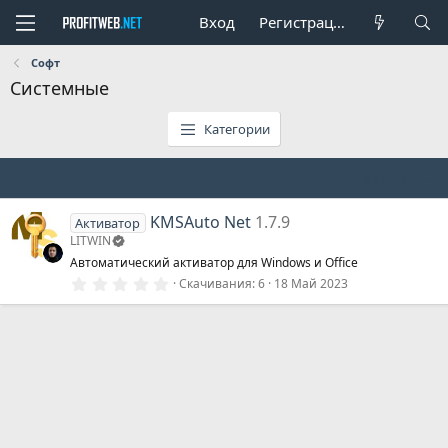
Вход
Регистрация
Софт
Системные
Категории
Фильтры
KMSAuto Net
1.7.9
Активатор
LITWIN
Автоматический активатор для Windows и Office
0
Скачивания
6
18 Май 2023
.
0
0
з
в
ё
з
д