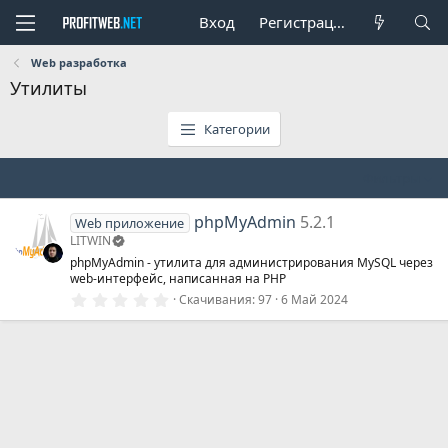
Вход
Регистрация
Web разработка
Утилиты
Категории
Фильтры
phpMyAdmin
5.2.1
Web приложение
LITWIN
phpMyAdmin - утилита для администрирования MySQL через
web-интерфейс, написанная на PHP
0
Скачивания
97
6 Май 2024
.
0
0
з
в
ё
з
д