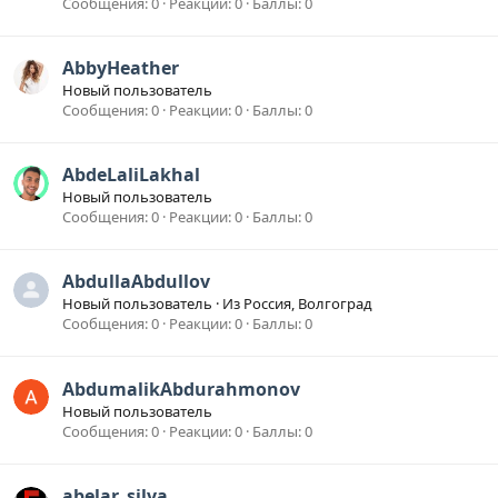
Сообщения
0
Реакции
0
Баллы
0
AbbyHeather
Новый пользователь
Сообщения
0
Реакции
0
Баллы
0
AbdeLaliLakhal
Новый пользователь
Сообщения
0
Реакции
0
Баллы
0
AbdullaAbdullov
Новый пользователь
·
Из
Россия, Волгоград
Сообщения
0
Реакции
0
Баллы
0
AbdumalikAbdurahmonov
Новый пользователь
Сообщения
0
Реакции
0
Баллы
0
abelar_silva