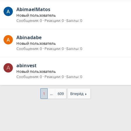
AbimaelMatos
Новый пользователь
Сообщения
0
Реакции
0
Баллы
0
Abinadabe
Новый пользователь
Сообщения
0
Реакции
0
Баллы
0
abinvest
A
Новый пользователь
Сообщения
0
Реакции
0
Баллы
0
1
...
609
Вперёд