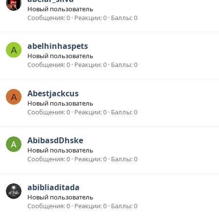
Новый пользователь
Сообщения
0
Реакции
0
Баллы
0
abelhinhaspets
A
Новый пользователь
Сообщения
0
Реакции
0
Баллы
0
Abestjackcus
A
Новый пользователь
Сообщения
0
Реакции
0
Баллы
0
AbibasdDhske
Новый пользователь
Сообщения
0
Реакции
0
Баллы
0
abibliaditada
Новый пользователь
Сообщения
0
Реакции
0
Баллы
0