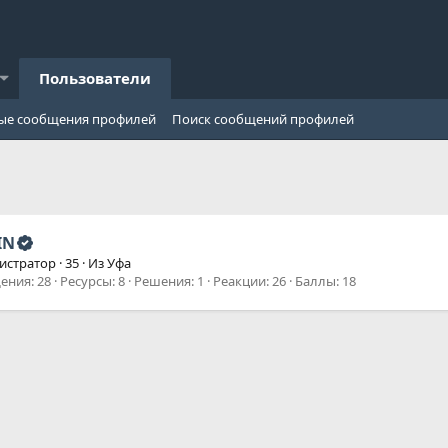
Пользователи
ые сообщения профилей
Поиск сообщений профилей
IN
истратор
·
35
·
Из
Уфа
ения
28
Ресурсы
8
Решения
1
Реакции
26
Баллы
18